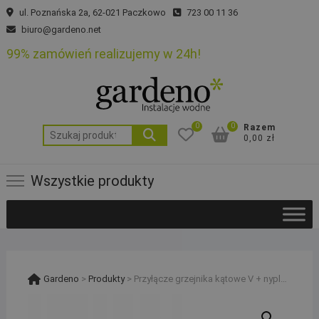
Skip
ul. Poznańska 2a, 62-021 Paczkowo
723 00 11 36
to
biuro@gardeno.net
content
99% zamówień realizujemy w 24h!
0
0
Razem
Szukaj:
0,00 zł
Wszystkie produkty
Gardeno
>
Produkty
>
Przyłącze grzejnika kątowe V + nyple 3/4″