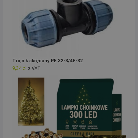
Trójnik skręcany PE 32-3/4F-32
9,34
zł
z VAT