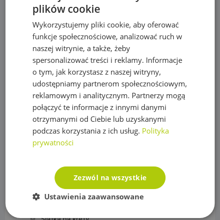
plików cookie
Plandeka wzmacniana ULTRA WEIGHT 260g/m2
Wykorzystujemy pliki cookie, aby oferować
Plandeka zbrojona LENO CRYSTAL 100g/m2
funkcje społecznościowe, analizować ruch w
naszej witrynie, a także, żeby
Podpory roślin
spersonalizować treści i reklamy. Informacje
Pompy
o tym, jak korzystasz z naszej witryny,
udostępniamy partnerom społecznościowym,
Pompy IBO
reklamowym i analitycznym. Partnerzy mogą
połączyć te informacje z innymi danymi
Pompy Omnigena
otrzymanymi od Ciebie lub uzyskanymi
Sterowniki i akcesoria do pomp
podczas korzystania z ich usług.
Polityka
prywatności
Regulatory ciśnienia
Rury PE
Zezwól na wszystkie
Siatki na krety, Akcesoria
Ustawienia zaawansowane
Akcesoria do siatek
Siatka na krety