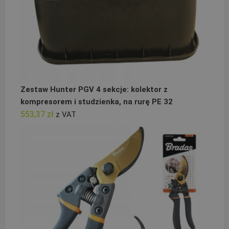
Zestaw Hunter PGV 4 sekcje: kolektor z
kompresorem i studzienka, na rurę PE 32
553,37
zł
z VAT