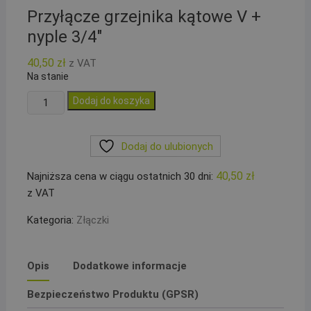
Przyłącze grzejnika kątowe V +
nyple 3/4″
40,50
zł
z VAT
Na stanie
ilość
Dodaj do koszyka
Przyłącze
grzejnika
Dodaj do ulubionych
kątowe
V
40,50
zł
Najniższa cena w ciągu ostatnich 30 dni:
+
z VAT
nyple
3/4"
Kategoria:
Złączki
Opis
Dodatkowe informacje
Bezpieczeństwo Produktu (GPSR)