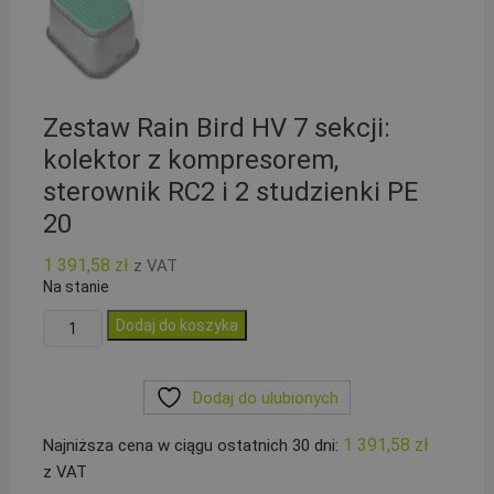
Zestaw Rain Bird HV 7 sekcji:
kolektor z kompresorem,
sterownik RC2 i 2 studzienki PE
20
1 391,58
zł
z VAT
Na stanie
ilość
Dodaj do koszyka
Zestaw
Rain
Dodaj do ulubionych
Bird
HV
1 391,58
zł
Najniższa cena w ciągu ostatnich 30 dni:
7
z VAT
sekcji: