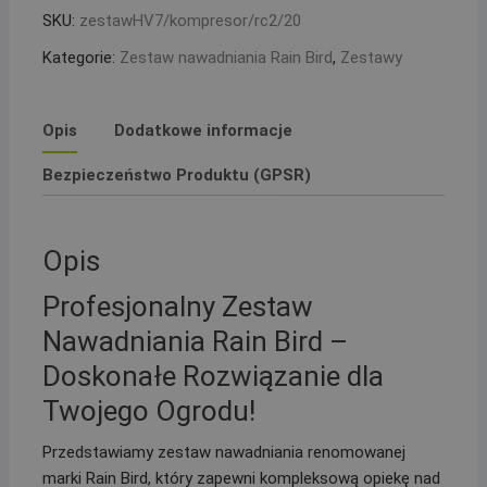
kolektor
SKU:
zestawHV7/kompresor/rc2/20
z
Kategorie:
Zestaw nawadniania Rain Bird
,
Zestawy
kompresorem,
sterownik
RC2
Opis
Dodatkowe informacje
i
2
Bezpieczeństwo Produktu (GPSR)
studzienki
PE
20
Opis
Profesjonalny Zestaw
Nawadniania Rain Bird –
Doskonałe Rozwiązanie dla
Twojego Ogrodu!
Przedstawiamy zestaw nawadniania renomowanej
marki Rain Bird, który zapewni kompleksową opiekę nad