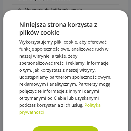
Akcesoria do linii kroplujących
Linie kroplujące
Niniejsza strona korzysta z
plików cookie
Maty, taśmy ogrodzeniowe i akcesoria
Wykorzystujemy pliki cookie, aby oferować
Mikronawadnianie
funkcje społecznościowe, analizować ruch w
Narzędzia
naszej witrynie, a także, żeby
spersonalizować treści i reklamy. Informacje
Nawozy do trawy
o tym, jak korzystasz z naszej witryny,
udostępniamy partnerom społecznościowym,
Obrzeża trawnikowe, kraty parkingowe i kotwy
reklamowym i analitycznym. Partnerzy mogą
Opryskiwacze
połączyć te informacje z innymi danymi
otrzymanymi od Ciebie lub uzyskanymi
Oświetlenie
podczas korzystania z ich usług.
Polityka
Plandeki ochronne
prywatności
Plandeka wzmacniana GRAY 200g/m2