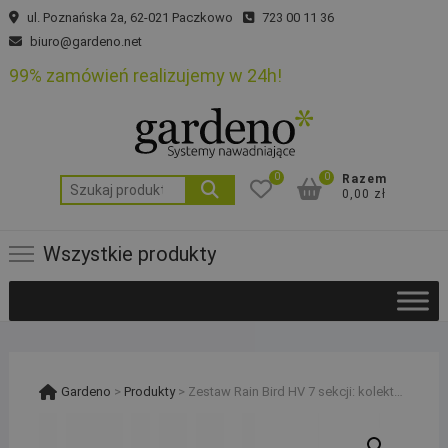
Skip
ul. Poznańska 2a, 62-021 Paczkowo
723 00 11 36
to
biuro@gardeno.net
content
99% zamówień realizujemy w 24h!
0
0
Razem
Szukaj:
0,00 zł
Wszystkie produkty
Gardeno
>
Produkty
>
Zestaw Rain Bird HV 7 sekcji: kolektor z kompresorem, sterownik RC2 i 2 studzienki PE 20