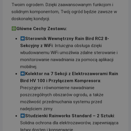
Twoim ogrodem. Dzięki zaawansowanym funkcjom i
solidnym komponentom, Twój ogród będzie zawsze w
doskonałej kondycji.
Główne Cechy Zestawu:
Sterownik Wewnętrzny Rain Bird RC2 8-
Sekcyjny z WiFi
: Intuicyjna obsługa dzięki
wbudowanemu WiFi umożliwia zdalne sterowanie i
monitorowanie nawadniania za pomocą aplikacji
mobilnej.
Kolektor na 7 Sekcji z Elektrozaworami Rain
Bird HV 100 i Przyłączem Kompresora
:
Precyzyjne i równomierne nawadnianie
poszczególnych obszarów ogrodu, a także
możliwość przedmuchania systemu przed
nadejściem zimy.
Studzienki Rainworks Standard – 2 Sztuki
:
Solidna ochrona dla elektrozaworów, zapewniająca
łatwy dostęp i konserwację.