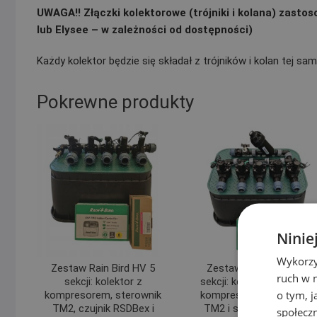
UWAGA!! Złączki kolektorowe (trójniki i kolana) zastos
lub Elysee – w zależności od dostępności)
Każdy kolektor będzie się składał z trójników i kolan tej same
Pokrewne produkty
Ninie
Wykorzy
Zestaw Rain Bird HV 5
Zestaw Rain Bird HV 5
ruch w n
sekcji: kolektor z
sekcji: kolektor z filtrem i
o tym, 
kompresorem, sterownik
kompresorem, sterownik
TM2, czujnik RSDBex i
TM2 i studzienka PE 20
społecz