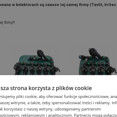
owane w kolektorach są zawsze tej samej firmy (Tavlit, Irritec
j firmy!!
jsza strona korzysta z plików cookie
stujemy pliki cookie, aby oferować funkcje społecznościowe, an
Zestaw Rain Bird HV 6
Zestaw Rain Bird 4 sekcje:
aszej witrynie, a także, żeby spersonalizować treści i reklamy. In
sekcji: kolektor z filtrem i
kolektor z filtrem i
jak korzystasz z naszej witryny, udostępniamy partnerom
kompresorem oraz
kompresorem oraz
studzienka Jumbo PE20
studzienka Standard PE32
nościowym, reklamowym i analitycznym. Partnerzy mogą połączy