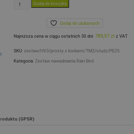
ilość
Dodaj do koszyka
Zestaw
Rain
Dodaj do ulubionych
Bird
3
789,97
zł
Najniższa cena w ciągu ostatnich 30 dni:
z VAT
sekcje
kolektor
SKU:
zestaw/HV3/prosty z korkiem/TM2/studz/PE25
HV
z
Kategoria:
Zestaw nawadniania Rain Bird
korkiem
Sterownik
TM2
Studzienka
25
roduktu (GPSR)