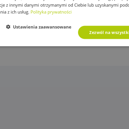
cje z innymi danymi otrzymanymi od Ciebie lub uzyskanymi pod
759,43
zł
537,25
zł
z VAT
z VAT
nia z ich usług.
Polityka prywatności
Dodaj do
Dodaj do
koszyka
koszyka
Ustawienia zaawansowane
Zezwól na wszystk