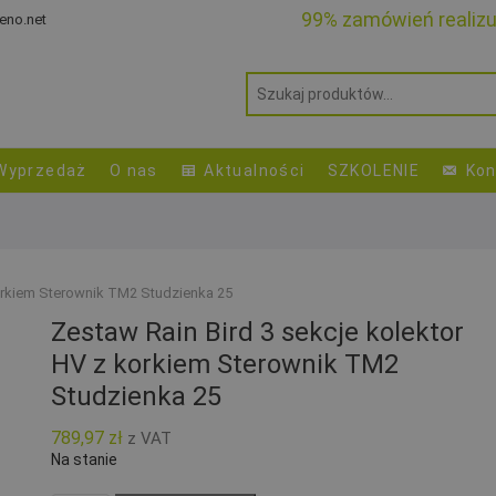
99% zamówień realiz
eno.net
Wyprzedaż
O nas
Aktualności
SZKOLENIE
Kon
korkiem Sterownik TM2 Studzienka 25
Zestaw Rain Bird 3 sekcje kolektor
HV z korkiem Sterownik TM2
Studzienka 25
789,97
zł
z VAT
Na stanie