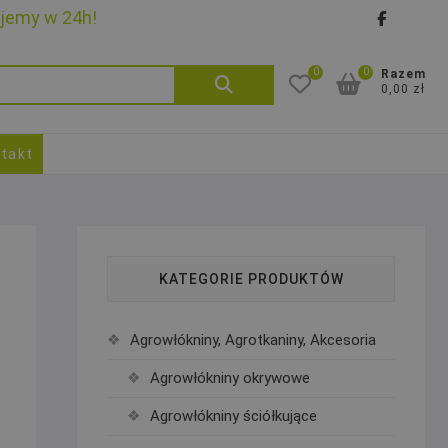
ujemy w 24h!
faceb
goo
0
0
Szukaj:
Razem
0,00 zł
takt
KATEGORIE PRODUKTÓW
Agrowłókniny, Agrotkaniny, Akcesoria
Agrowłókniny okrywowe
Agrowłókniny ściółkujące