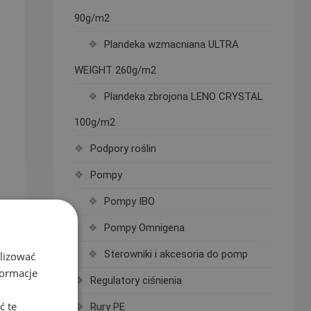
90g/m2
Plandeka wzmacniana ULTRA
WEIGHT 260g/m2
Plandeka zbrojona LENO CRYSTAL
100g/m2
Podpory roślin
Pompy
Pompy IBO
Pompy Omnigena
Sterowniki i akcesoria do pomp
alizować
formacje
Regulatory ciśnienia
ć te
Rury PE