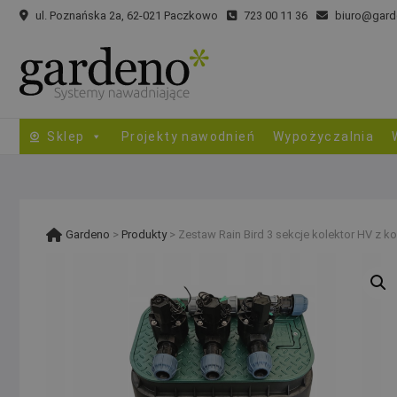
Skip
ul. Poznańska 2a, 62-021 Paczkowo
723 00 11 36
biuro@gard
to
content
Sklep
Projekty nawodnień
Wypożyczalnia
Gardeno
>
Produkty
>
Zestaw Rain Bird 3 sekcje kolektor HV z 