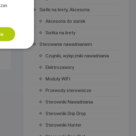
czas
Siatki na krety, Akcesoria
Akcesoria do siatek
Siatka na krety
ie
Sterowanie nawadnianiem
Czujniki, wyłączniki nawadniania
Elektrozawory
Moduły WIFI
Przewody sterownicze
Sterowniki Nawadniania
Sterowniki Drip Drop
Sterowniki Hunter