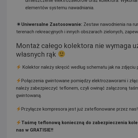
umieszczenie elektrozaworów oraz kolektora. Wykonana
elementów systemu nawadniania.
Uniwersalne Zastosowanie:
Zestaw nawodnienia na ru
terenach rekreacyjnych i innych obszarach zielonych, zapew
Montaż całego kolektora nie wymaga uży
własnych rąk
Kolektor należy skręcić według schematu jak na zdjęciu
Połączenia gwintowane pomiędzy elektrozaworami i złąc
należy zabezpieczyć teflonem, czyli owinąć załączoną taś
gwintowaną.
Przyłącze kompresora jest już zateflonowane przez nas!!
Taśmę teflonową konieczną do zabezpieczenia kole
nas w GRATISIE!!