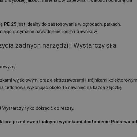
 z wysokiej jakości materiałów, zapewnia trwałość i ochronę dla
rę
PE 25
jest idealny do zastosowania w ogrodach, parkach,
niając optymalne nawodnienie roślin i trawników.
cia żadnych narzędzi!! Wystarczy siła
 powyżej
zkami wyjściowymi oraz elektrozaworami i trójnikami kolektorowym
mą teflonową wykonując około 16 nawinięć na każdą złączkę
 Wystarczy tylko dokręcić do reszty.
ktora przed ewentualnymi wyciekami dostaniecie Państwo o