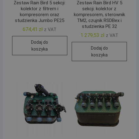
Zestaw Rain Bird 5 sekcji:
Zestaw Rain Bird HV 5
kolektor z filtrem i
sekcji: kolektor z
kompresorem oraz
kompresorem, sterownik
studzienka Jumbo PE25
TM2, czujnik RSDBex i
studzienka PE 32
674,41
zł
z VAT
1 279,53
zł
z VAT
Dodaj do
Dodaj do
koszyka
koszyka