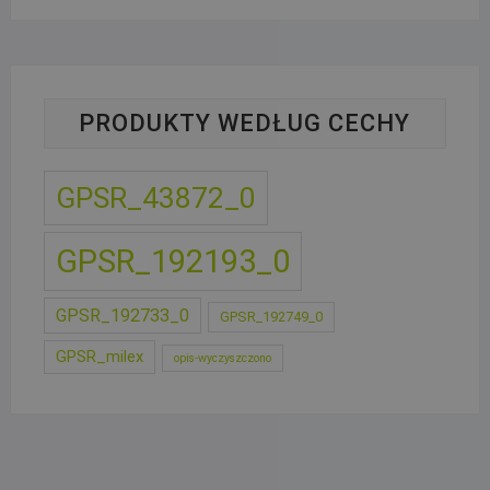
wynosiła:
wynosi:
40,48 zł.
31,96 zł.
PRODUKTY WEDŁUG CECHY
GPSR_43872_0
GPSR_192193_0
GPSR_192733_0
GPSR_192749_0
GPSR_milex
opis-wyczyszczono