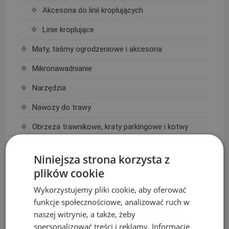
Akcesoria do linii kroplujących
Linie kroplujące
Maty, taśmy ogrodzeniowe i akcesoria
Mikronawadnianie
Narzędzia
Nawozy do trawy
Obrzeża trawnikowe, kraty parkingowe i kotwy
Opryskiwacze
Niniejsza strona korzysta z
Oświetlenie
plików cookie
Plandeki ochronne
Wykorzystujemy pliki cookie, aby oferować
funkcje społecznościowe, analizować ruch w
Plandeka wzmacniana GRAY 200g/m2
naszej witrynie, a także, żeby
Plandeka wzmacniana GREEN 90g/m2
spersonalizować treści i reklamy. Informacje