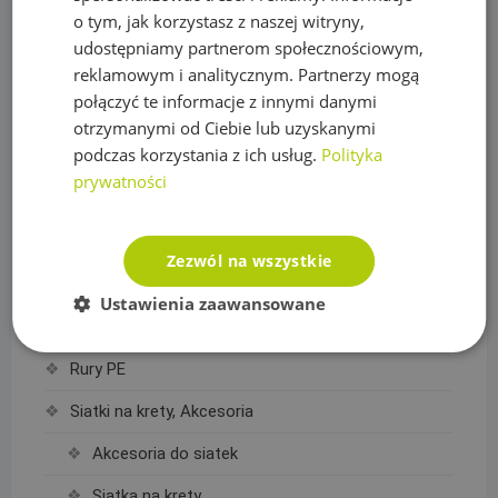
o tym, jak korzystasz z naszej witryny,
Plandeka wzmacniana ULTRA WEIGHT 260g/m2
udostępniamy partnerom społecznościowym,
Plandeka zbrojona LENO CRYSTAL 100g/m2
reklamowym i analitycznym. Partnerzy mogą
połączyć te informacje z innymi danymi
Podpory roślin
otrzymanymi od Ciebie lub uzyskanymi
podczas korzystania z ich usług.
Polityka
Pompy
prywatności
Pompy IBO
Pompy Omnigena
Zezwól na wszystkie
Sterowniki i akcesoria do pomp
Ustawienia zaawansowane
Regulatory ciśnienia
Rury PE
Siatki na krety, Akcesoria
Akcesoria do siatek
Siatka na krety