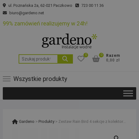
Skip
ul. Poznańska 2a, 62-021 Paczkowo
723 00 11 36
to
biuro@gardeno.net
content
99% zamówień realizujemy w 24h!
0
0
Razem
Szukaj:
0,00 zł
Wszystkie produkty
Gardeno
>
Produkty
>
Zestaw Rain Bird 4 sekcje z kolektorem HV z korkiem i studzienką rura PE 20