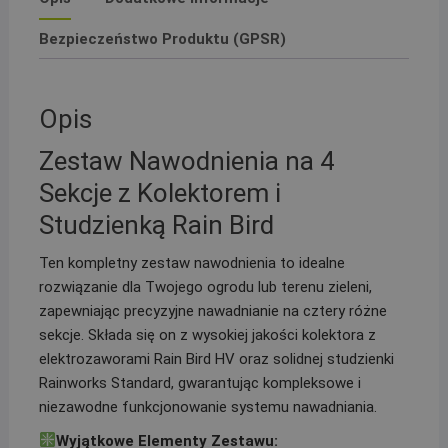
studzienką
rura
Bezpieczeństwo Produktu (GPSR)
PE
20
Opis
Zestaw Nawodnienia na 4
Sekcje z Kolektorem i
Studzienką Rain Bird
Ten kompletny zestaw nawodnienia to idealne
rozwiązanie dla Twojego ogrodu lub terenu zieleni,
zapewniając precyzyjne nawadnianie na cztery różne
sekcje. Składa się on z wysokiej jakości kolektora z
elektrozaworami Rain Bird HV oraz solidnej studzienki
Rainworks Standard, gwarantując kompleksowe i
niezawodne funkcjonowanie systemu nawadniania.
Wyjątkowe Elementy Zestawu: