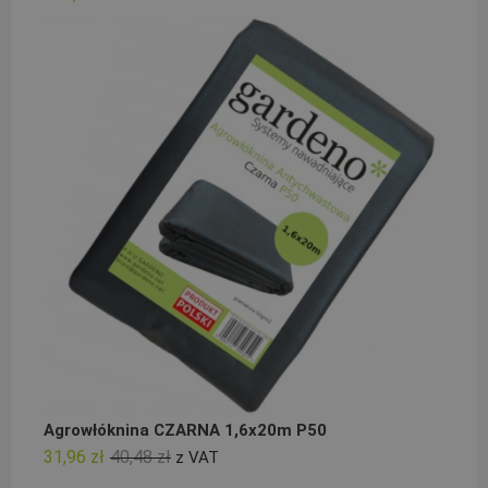
Agrowłóknina CZARNA 1,6x20m P50
Pierwotna
Aktualna
31,96
zł
40,48
zł
z VAT
cena
cena