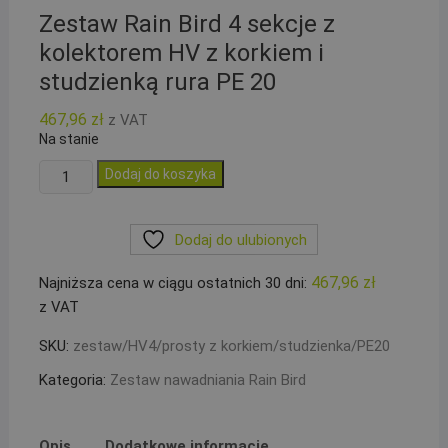
Zestaw Rain Bird 4 sekcje z
kolektorem HV z korkiem i
studzienką rura PE 20
467,96
zł
z VAT
Na stanie
ilość
Dodaj do koszyka
Zestaw
Rain
Dodaj do ulubionych
Bird
4
467,96
zł
Najniższa cena w ciągu ostatnich 30 dni:
sekcje
z VAT
z
kolektorem
SKU:
zestaw/HV4/prosty z korkiem/studzienka/PE20
HV
Kategoria:
Zestaw nawadniania Rain Bird
z
korkiem
i
Opis
Dodatkowe informacje