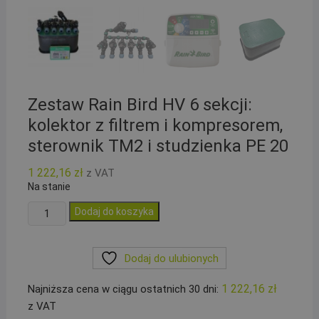
Zestaw Rain Bird HV 6 sekcji:
kolektor z filtrem i kompresorem,
sterownik TM2 i studzienka PE 20
1 222,16
zł
z VAT
Na stanie
ilość
Dodaj do koszyka
Zestaw
Rain
Dodaj do ulubionych
Bird
HV
1 222,16
zł
Najniższa cena w ciągu ostatnich 30 dni:
6
z VAT
sekcji: