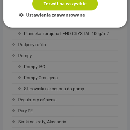
Plandeka wzmacniana GRAY 200g/m2
Zezwól na wszystkie
Plandeka wzmacniana GREEN 90g/m2
Ustawienia zaawansowane
Plandeka wzmacniana ULTRA WEIGHT 260g/m2
Plandeka zbrojona LENO CRYSTAL 100g/m2
Podpory roślin
Pompy
Pompy IBO
Pompy Omnigena
Sterowniki i akcesoria do pomp
Regulatory ciśnienia
Rury PE
Siatki na krety, Akcesoria