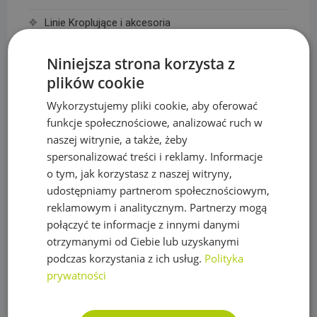
Linie Kroplujące i akcesoria
Akcesoria do linii kroplujących
Niniejsza strona korzysta z
Linie kroplujące
plików cookie
Maty, taśmy ogrodzeniowe i akcesoria
Wykorzystujemy pliki cookie, aby oferować
funkcje społecznościowe, analizować ruch w
Mikronawadnianie
naszej witrynie, a także, żeby
spersonalizować treści i reklamy. Informacje
Narzędzia
o tym, jak korzystasz z naszej witryny,
Nawozy do trawy
udostępniamy partnerom społecznościowym,
reklamowym i analitycznym. Partnerzy mogą
Obrzeża trawnikowe, kraty parkingowe i kotwy
połączyć te informacje z innymi danymi
Opryskiwacze
otrzymanymi od Ciebie lub uzyskanymi
podczas korzystania z ich usług.
Polityka
Oświetlenie
prywatności
Plandeki ochronne