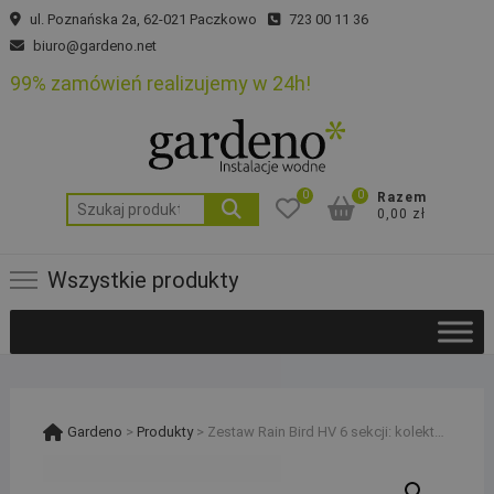
Skip
ul. Poznańska 2a, 62-021 Paczkowo
723 00 11 36
to
biuro@gardeno.net
content
99% zamówień realizujemy w 24h!
0
0
Razem
Szukaj:
0,00 zł
Wszystkie produkty
Gardeno
>
Produkty
>
Zestaw Rain Bird HV 6 sekcji: kolektor z filtrem i kompresorem, sterownik TM2 i studzienka PE 20