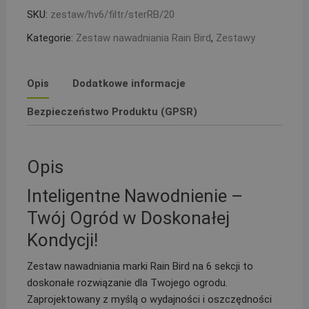
kolektor
SKU:
zestaw/hv6/filtr/sterRB/20
z
Kategorie:
Zestaw nawadniania Rain Bird
,
Zestawy
filtrem
i
kompresorem,
Opis
Dodatkowe informacje
sterownik
TM2
Bezpieczeństwo Produktu (GPSR)
i
studzienka
PE
Opis
20
Inteligentne Nawodnienie –
Twój Ogród w Doskonałej
Kondycji!
Zestaw nawadniania marki Rain Bird na 6 sekcji to
doskonałe rozwiązanie dla Twojego ogrodu.
Zaprojektowany z myślą o wydajności i oszczędności