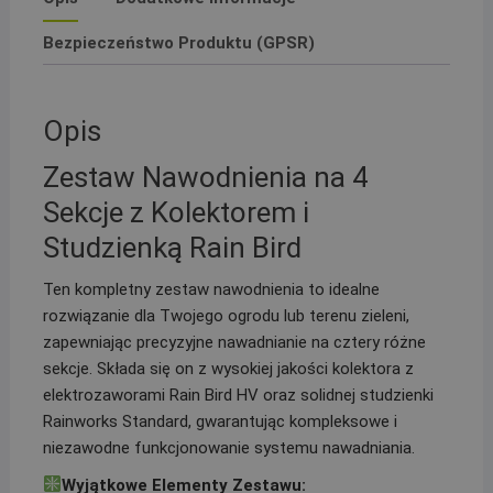
studzienką
rura
Bezpieczeństwo Produktu (GPSR)
PE
32
Opis
Zestaw Nawodnienia na 4
Sekcje z Kolektorem i
Studzienką Rain Bird
Ten kompletny zestaw nawodnienia to idealne
rozwiązanie dla Twojego ogrodu lub terenu zieleni,
zapewniając precyzyjne nawadnianie na cztery różne
sekcje. Składa się on z wysokiej jakości kolektora z
elektrozaworami Rain Bird HV oraz solidnej studzienki
Rainworks Standard, gwarantując kompleksowe i
niezawodne funkcjonowanie systemu nawadniania.
Wyjątkowe Elementy Zestawu: