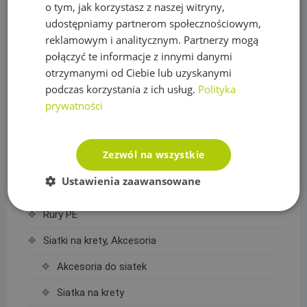
o tym, jak korzystasz z naszej witryny,
Plandeka wzmacniana ULTRA WEIGHT 260g/m2
udostępniamy partnerom społecznościowym,
Plandeka zbrojona LENO CRYSTAL 100g/m2
reklamowym i analitycznym. Partnerzy mogą
połączyć te informacje z innymi danymi
Podpory roślin
otrzymanymi od Ciebie lub uzyskanymi
Pompy
podczas korzystania z ich usług.
Polityka
prywatności
Pompy IBO
Pompy Omnigena
Zezwól na wszystkie
Sterowniki i akcesoria do pomp
Ustawienia zaawansowane
Regulatory ciśnienia
Rury PE
Siatki na krety, Akcesoria
Akcesoria do siatek
Siatka na krety