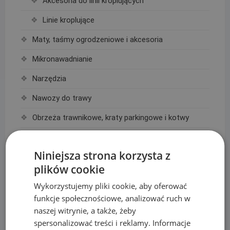
Akcesoria do linii kroplujących
Linie kroplujące
Maty, taśmy ogrodzeniowe i akcesoria
Mikronawadnianie
Narzędzia
Nawozy do trawy
Obrzeża trawnikowe, kraty parkingowe i kotwy
Opryskiwacze
Niniejsza strona korzysta z
Oświetlenie
plików cookie
Plandeki ochronne
Wykorzystujemy pliki cookie, aby oferować
Plandeka wzmacniana GRAY 200g/m2
funkcje społecznościowe, analizować ruch w
naszej witrynie, a także, żeby
Plandeka wzmacniana GREEN 90g/m2
spersonalizować treści i reklamy. Informacje