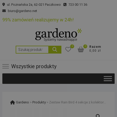
Skip
ul. Poznańska 2a, 62-021 Paczkowo
723 00 11 36
to
biuro@gardeno.net
content
99% zamówień realizujemy w 24h!
0
0
Razem
Szukaj:
0,00 zł
Wszystkie produkty
Gardeno
>
Produkty
>
Zestaw Rain Bird 4 sekcje z kolektorem HV z korkiem i studzienką rura PE 32