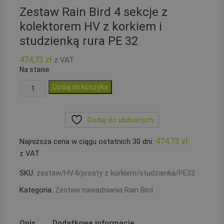
Zestaw Rain Bird 4 sekcje z
kolektorem HV z korkiem i
studzienką rura PE 32
474,73
zł
z VAT
Na stanie
ilość
Dodaj do koszyka
Zestaw
Rain
Dodaj do ulubionych
Bird
4
474,73
zł
Najniższa cena w ciągu ostatnich 30 dni:
sekcje
z VAT
z
kolektorem
SKU:
zestaw/HV4/prosty z korkiem/studzienka/PE32
HV
Kategoria:
Zestaw nawadniania Rain Bird
z
korkiem
i
Opis
Dodatkowe informacje