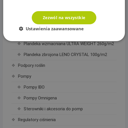
Oświetlenie
Plandeki ochronne
Zezwól na wszystkie
Plandeka wzmacniana GRAY 200g/m2
Ustawienia zaawansowane
Plandeka wzmacniana GREEN 90g/m2
Plandeka wzmacniana ULTRA WEIGHT 260g/m2
Plandeka zbrojona LENO CRYSTAL 100g/m2
Podpory roślin
Pompy
Pompy IBO
Pompy Omnigena
Sterowniki i akcesoria do pomp
Regulatory ciśnienia