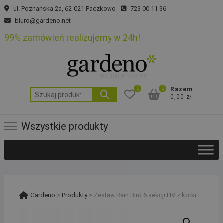
Skip
ul. Poznańska 2a, 62-021 Paczkowo
723 00 11 36
to
biuro@gardeno.net
content
99% zamówień realizujemy w 24h!
0
0
Razem
Szukaj:
0,00 zł
Wszystkie produkty
Gardeno
>
Produkty
>
Zestaw Rain Bird 6 sekcji HV z korkiem Sterownik TM2 Czujnik RSDBEX PE 32