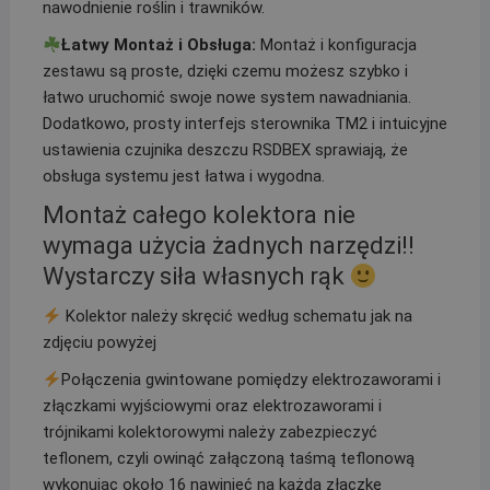
nawodnienie roślin i trawników.
Łatwy Montaż i Obsługa:
Montaż i konfiguracja
zestawu są proste, dzięki czemu możesz szybko i
łatwo uruchomić swoje nowe system nawadniania.
Dodatkowo, prosty interfejs sterownika TM2 i intuicyjne
ustawienia czujnika deszczu RSDBEX sprawiają, że
obsługa systemu jest łatwa i wygodna.
Montaż całego kolektora nie
wymaga użycia żadnych narzędzi!!
Wystarczy siła własnych rąk
Kolektor należy skręcić według schematu jak na
zdjęciu powyżej
Połączenia gwintowane pomiędzy elektrozaworami i
złączkami wyjściowymi oraz elektrozaworami i
trójnikami kolektorowymi należy zabezpieczyć
teflonem, czyli owinąć załączoną taśmą teflonową
wykonując około 16 nawinięć na każdą złączkę