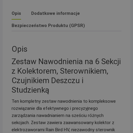
korkiem
Sterownik
Opis
Dodatkowe informacje
TM2
Czujnik
Bezpieczeństwo Produktu (GPSR)
RSDBEX
PE
32
Opis
Zestaw Nawodnienia na 6 Sekcji
z Kolektorem, Sterownikiem,
Czujnikiem Deszczu i
Studzienką
Ten kompletny zestaw nawodnienia to kompleksowe
rozwiązanie dla efektywnego i precyzyjnego
zarządzania nawadnianiem na sześciu różnych
sekcjach. Zestaw zawiera zaawansowany kolektor z
elektrozaworami Rain Bird HV, niezawodny sterownik