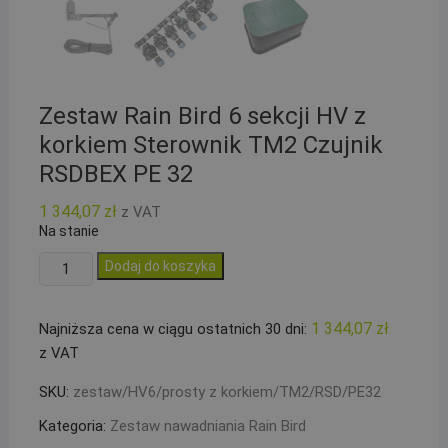
Zestaw Rain Bird 6 sekcji HV z
korkiem Sterownik TM2 Czujnik
RSDBEX PE 32
1 344,07
zł
z VAT
Na stanie
ilość
Dodaj do koszyka
Zestaw
Rain
1 344,07
zł
Najniższa cena w ciągu ostatnich 30 dni:
Bird
z VAT
6
sekcji
SKU:
zestaw/HV6/prosty z korkiem/TM2/RSD/PE32
HV
Kategoria:
Zestaw nawadniania Rain Bird
z