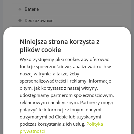
Baterie
Deszczownice
Linie Kroplujące i akcesoria
Niniejsza strona korzysta z
Akcesoria do linii kroplujących
plików cookie
Linie kroplujące
Wykorzystujemy pliki cookie, aby oferować
funkcje społecznościowe, analizować ruch w
Maty, taśmy ogrodzeniowe i akcesoria
naszej witrynie, a także, żeby
Mikronawadnianie
spersonalizować treści i reklamy. Informacje
o tym, jak korzystasz z naszej witryny,
Narzędzia
udostępniamy partnerom społecznościowym,
Nawozy do trawy
reklamowym i analitycznym. Partnerzy mogą
połączyć te informacje z innymi danymi
Obrzeża trawnikowe, kraty parkingowe i kotwy
otrzymanymi od Ciebie lub uzyskanymi
Opryskiwacze
podczas korzystania z ich usług.
Polityka
prywatności