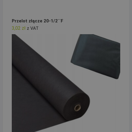
Przelot złącze 20-1/2``F
3,02
zł
z VAT