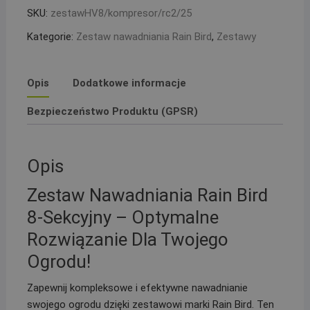
kolektor
SKU:
zestawHV8/kompresor/rc2/25
z
Kategorie:
Zestaw nawadniania Rain Bird
,
Zestawy
kompresorem,
sterownik
RC2
Opis
Dodatkowe informacje
i
2
Bezpieczeństwo Produktu (GPSR)
studzienki
PE
25
Opis
Zestaw Nawadniania Rain Bird
8-Sekcyjny – Optymalne
Rozwiązanie Dla Twojego
Ogrodu!
Zapewnij kompleksowe i efektywne nawadnianie
swojego ogrodu dzięki zestawowi marki Rain Bird. Ten