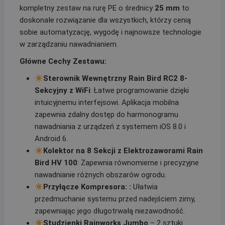
kompletny zestaw na rurę PE o średnicy
25 mm
to
doskonałe rozwiązanie dla wszystkich, którzy cenią
sobie automatyzację, wygodę i najnowsze technologie
w zarządzaniu nawadnianiem.
Główne Cechy Zestawu:
Sterownik Wewnętrzny Rain Bird RC2 8-
Sekcyjny z WiFi
: Łatwe programowanie dzięki
intuicyjnemu interfejsowi. Aplikacja mobilna
zapewnia zdalny dostęp do harmonogramu
nawadniania z urządzeń z systemem iOS 8.0 i
Android 6.
Kolektor na 8 Sekcji z Elektrozaworami Rain
Bird HV 100
: Zapewnia równomierne i precyzyjne
nawadnianie różnych obszarów ogrodu.
Przyłącze Kompresora: :
Ułatwia
przedmuchanie systemu przed nadejściem zimy,
zapewniając jego długotrwałą niezawodność.
Studzienki Rainworks Jumbo
– 2 sztuki