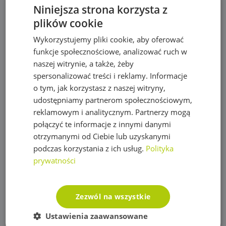
Maty, taśmy ogrodzeniowe i akcesoria
Niniejsza strona korzysta z
plików cookie
Mikronawadnianie
Wykorzystujemy pliki cookie, aby oferować
Narzędzia
funkcje społecznościowe, analizować ruch w
Nawozy do trawy
naszej witrynie, a także, żeby
spersonalizować treści i reklamy. Informacje
Obrzeża trawnikowe, kraty parkingowe i kotwy
o tym, jak korzystasz z naszej witryny,
Opryskiwacze
udostępniamy partnerom społecznościowym,
reklamowym i analitycznym. Partnerzy mogą
Oświetlenie
połączyć te informacje z innymi danymi
otrzymanymi od Ciebie lub uzyskanymi
Plandeki ochronne
podczas korzystania z ich usług.
Polityka
Plandeka wzmacniana GRAY 200g/m2
prywatności
Plandeka wzmacniana GREEN 90g/m2
Plandeka wzmacniana ULTRA WEIGHT 260g/m2
Zezwól na wszystkie
Plandeka zbrojona LENO CRYSTAL 100g/m2
Ustawienia zaawansowane