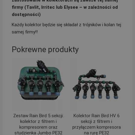
zastosowane w kolektorach są zawsze tej samej
firmy (Tavlit, Irritec lub Elysee – w zależności od
dostępności)
Każdy kolektor będzie się składał z trójników i kolan tej
samej firmy!!
Pokrewne produkty
Zestaw Rain Bird 5 sekcji:
Kolektor Rain Bird HV 6
kolektor z filtrem i
sekcji z filtrem i
kompresorem oraz
przyłączem kompresora
studzienka Jumbo PE32
na rurę PE32