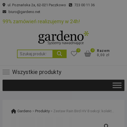
Skip
ul. Poznańska 2a, 62-021 Paczkowo
723 00 11 36
to
biuro@gardeno.net
content
99% zamówień realizujemy w 24h!
0
0
Razem
Szukaj:
0,00 zł
Wszystkie produkty
Gardeno
>
Produkty
>
Zestaw Rain Bird HV 8 sekcji: kolektor z kompresorem, sterownik RC2 i 2 studzienki PE 25