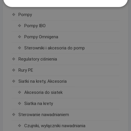
Podpory roślin
Pompy
Pompy IBO
Pompy Omnigena
Sterowniki i akcesoria do pomp
Regulatory ciśnienia
Rury PE
Siatki na krety, Akcesoria
Akcesoria do siatek
Siatka na krety
Sterowanie nawadnianiem
Czujniki, wyłączniki nawadniania