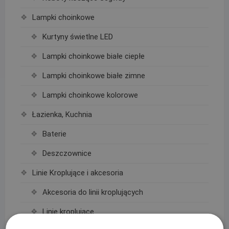
Lampki choinkowe
Kurtyny świetlne LED
Lampki choinkowe białe ciepłe
Lampki choinkowe białe zimne
Lampki choinkowe kolorowe
Łazienka, Kuchnia
Baterie
Deszczownice
Linie Kroplujące i akcesoria
Akcesoria do linii kroplujących
Linie kroplujące