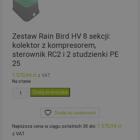
Zestaw Rain Bird HV 8 sekcji:
kolektor z kompresorem,
sterownik RC2 i 2 studzienki PE
25
1 570,94
zł
z VAT
Na stanie
ilość
Dodaj do koszyka
Zestaw
Rain
Dodaj do ulubionych
Bird
HV
1 570,94
zł
Najniższa cena w ciągu ostatnich 30 dni:
8
z VAT
sekcji: