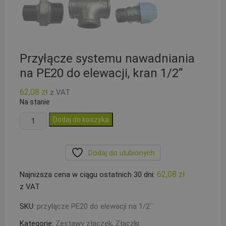
Przyłącze systemu nawadniania
na PE20 do elewacji, kran 1/2“
62,08
zł
z VAT
Na stanie
ilość
Dodaj do koszyka
Przyłącze
systemu
Dodaj do ulubionych
nawadniania
na
62,08
zł
Najniższa cena w ciągu ostatnich 30 dni:
PE20
z VAT
do
elewacji,
SKU:
przyłącze PE20 do elewacji na 1/2``
kran
Kategorie:
Zestawy złączek
,
Złączki