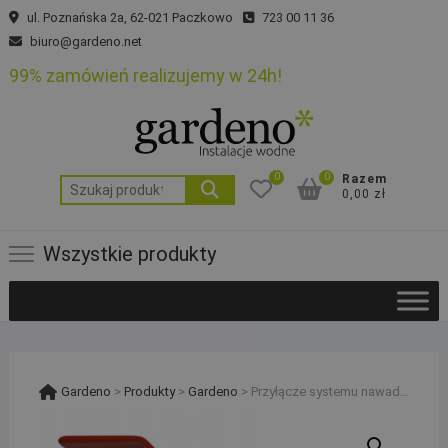
Skip
ul. Poznańska 2a, 62-021 Paczkowo
723 00 11 36
to
biuro@gardeno.net
content
99% zamówień realizujemy w 24h!
0
0
Razem
Szukaj:
0,00 zł
Wszystkie produkty
Gardeno
>
Produkty
>
Gardeno
>
Przyłącze systemu nawadniania na PE20 do elewacji, kran 1/2“