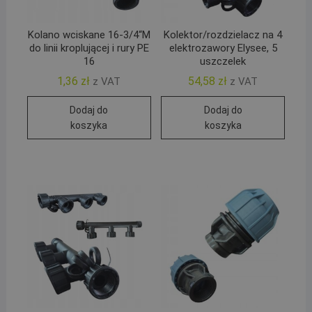
Kolano wciskane 16-3/4“M
Kolektor/rozdzielacz na 4
do linii kroplującej i rury PE
elektrozawory Elysee, 5
16
uszczelek
1,36
zł
54,58
zł
z VAT
z VAT
Dodaj do
Dodaj do
koszyka
koszyka