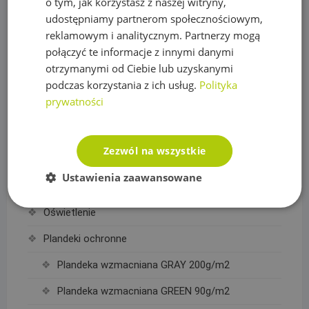
o tym, jak korzystasz z naszej witryny,
Akcesoria do linii kroplujących
udostępniamy partnerom społecznościowym,
Linie kroplujące
reklamowym i analitycznym. Partnerzy mogą
połączyć te informacje z innymi danymi
Maty, taśmy ogrodzeniowe i akcesoria
otrzymanymi od Ciebie lub uzyskanymi
Mikronawadnianie
podczas korzystania z ich usług.
Polityka
prywatności
Narzędzia
Nawozy do trawy
Zezwól na wszystkie
Obrzeża trawnikowe, kraty parkingowe i kotwy
Ustawienia zaawansowane
Opryskiwacze
Oświetlenie
Plandeki ochronne
Plandeka wzmacniana GRAY 200g/m2
Plandeka wzmacniana GREEN 90g/m2