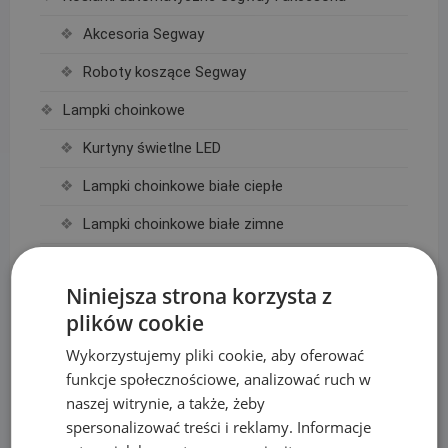
Akcesoria Segway
Roboty koszące Segway
Lampki choinkowe
Kurtyny świetlne LED
Lampki choinkowe białe ciepłe
Lampki choinkowe białe zimne
Lampki choinkowe kolorowe
Niniejsza strona korzysta z
Łazienka, Kuchnia
plików cookie
Baterie
Wykorzystujemy pliki cookie, aby oferować
Deszczownice
funkcje społecznościowe, analizować ruch w
naszej witrynie, a także, żeby
Linie Kroplujące i akcesoria
spersonalizować treści i reklamy. Informacje