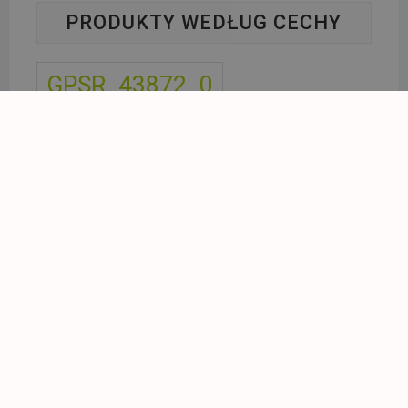
PRODUKTY WEDŁUG CECHY
GPSR_43872_0
GPSR_192193_0
GPSR_192733_0
GPSR_192749_0
GPSR_milex
opis-wyczyszczono
facebook
google