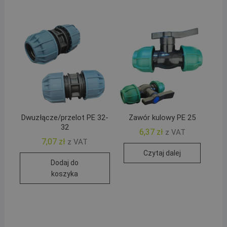
Dwuzłącze/przelot PE 32-
Zawór kulowy PE 25
32
6,37
zł
z VAT
7,07
zł
z VAT
Czytaj dalej
Dodaj do
koszyka