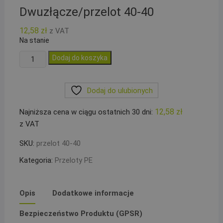
Dwuzłącze/przelot 40-40
12,58
zł
z VAT
Na stanie
ilość
Dodaj do koszyka
Dwuzłącze/przelot
40-
Dodaj do ulubionych
40
12,58
zł
Najniższa cena w ciągu ostatnich 30 dni:
z VAT
SKU:
przelot 40-40
Kategoria:
Przeloty PE
Opis
Dodatkowe informacje
Bezpieczeństwo Produktu (GPSR)