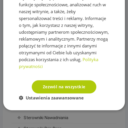
funkcje społecznościowe, analizować ruch w
Regulatory ciśnienia
naszej witrynie, a także, żeby
spersonalizować treści i reklamy. Informacje
Rury PE
o tym, jak korzystasz z naszej witryny,
Siatki na krety, Akcesoria
udostępniamy partnerom społecznościowym,
reklamowym i analitycznym. Partnerzy mogą
Akcesoria do siatek
połączyć te informacje z innymi danymi
otrzymanymi od Ciebie lub uzyskanymi
Siatka na krety
podczas korzystania z ich usług.
Polityka
Sterowanie nawadnianiem
prywatności
Czujniki, wyłączniki nawadniania
Elektrozawory
Zezwól na wszystkie
Moduły WIFI
Ustawienia zaawansowane
Przewody sterownicze
Sterowniki Nawadniania