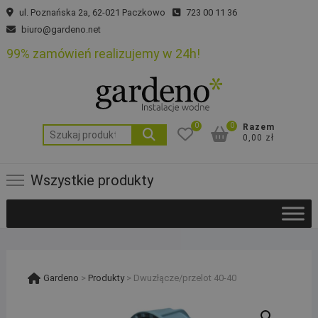
Skip
ul. Poznańska 2a, 62-021 Paczkowo
723 00 11 36
to
biuro@gardeno.net
content
99% zamówień realizujemy w 24h!
0
0
Razem
Szukaj:
0,00 zł
Wszystkie produkty
Gardeno
>
Produkty
>
Dwuzłącze/przelot 40-40