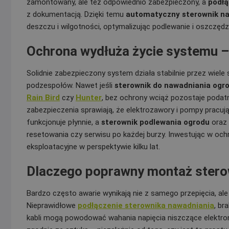
zamontowany, ale też odpowiednio zabezpieczony, a
podłą
z dokumentacją. Dzięki temu
automatyczny sterownik n
deszczu i wilgotności, optymalizując podlewanie i oszczędz
Ochrona wydłuża życie systemu – 
Solidnie zabezpieczony system działa stabilnie przez wiel
podzespołów. Nawet jeśli
sterownik do nawadniania ogr
Rain Bird
czy
Hunter
, bez ochrony wciąż pozostaje podat
zabezpieczenia sprawiają, że elektrozawory i pompy pracują 
funkcjonuje płynnie, a
sterownik podlewania ogrodu
oraz
resetowania czy serwisu po każdej burzy. Inwestując w ochro
eksploatacyjne w perspektywie kilku lat.
Dlaczego poprawny montaż sterown
Bardzo często awarie wynikają nie z samego przepięcia, al
Nieprawidłowe
podłączenie sterownika nawadniania
, br
kabli mogą powodować wahania napięcia niszczące elektr