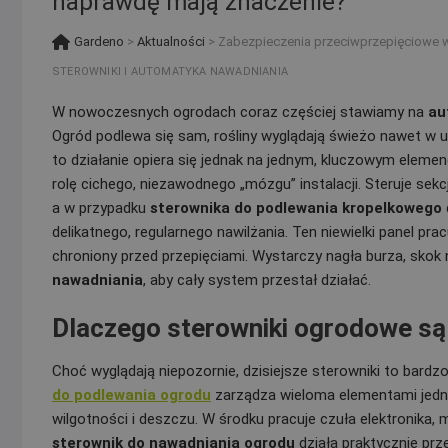
naprawdę mają znaczenie?
Gardeno
>
Aktualności
>
Zabezpieczenia przeciwprzepięciowe 
STEROWNIKI I AUTOMATYKA NAWADNIANIA
W nowoczesnych ogrodach coraz częściej stawiamy na
au
Ogród podlewa się sam, rośliny wyglądają świeżo nawet w
to działanie opiera się jednak na jednym, kluczowym eleme
rolę cichego, niezawodnego „mózgu” instalacji. Steruje sekc
a w przypadku
sterownika do podlewania kropelkowego
delikatnego, regularnego nawilżania. Ten niewielki panel pra
chroniony przed przepięciami. Wystarczy nagła burza, skok
nawadniania
, aby cały system przestał działać.
Dlaczego sterowniki ogrodowe są 
Choć wyglądają niepozornie, dzisiejsze sterowniki to bar
do podlewania ogrodu
zarządza wieloma elementami jedno
wilgotności i deszczu. W środku pracuje czuła elektronika, 
sterownik do nawadniania ogrodu
działa praktycznie prz