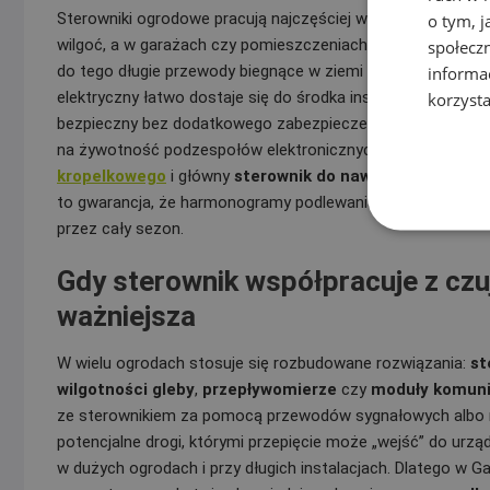
Sterowniki ogrodowe pracują najczęściej w trudnych waru
o tym, 
wilgoć, a w garażach czy pomieszczeniach gospodarczych 
społecz
do tego długie przewody biegnące w ziemi lub pod nawierzc
informa
elektryczny łatwo dostaje się do środka instalacji. W taki
korzysta
bezpieczny bez dodatkowego zabezpieczenia. Wilgoć przysp
na żywotność podzespołów elektronicznych. Profesjonaln
kropelkowego
i główny
sterownik do nawadniania ogro
to gwarancja, że harmonogramy podlewania nie znikną po pie
przez cały sezon.
Gdy sterownik współpracuje z czu
ważniejsza
W wielu ogrodach stosuje się rozbudowane rozwiązania:
st
wilgotności gleby
,
przepływomierze
czy
moduły komuni
ze sterownikiem za pomocą przewodów sygnałowych albo mag
potencjalne drogi, którymi przepięcie może „wejść” do urz
w dużych ogrodach i przy długich instalacjach. Dlatego w G