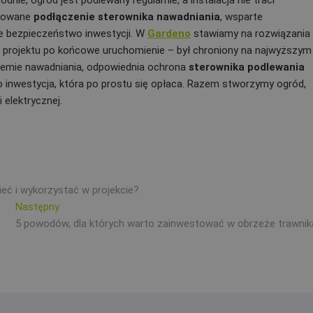
dnie, ogród jest podlewany regularnie, a instalacja nie traci
anowane
podłączenie sterownika nawadniania
, wsparte
e bezpieczeństwo inwestycji. W
Gardeno
stawiamy na rozwiązania
d projektu po końcowe uruchomienie – był chroniony na najwyższym
stemie nawadniania, odpowiednia ochrona
sterownika podlewania
 inwestycja, która po prostu się opłaca. Razem stworzymy ogród,
 elektrycznej.
eć i wykorzystać w projekcie?
Następny
Następny
wpis:
5 powodów, dla których warto zainwestować w obrzeże trawnik