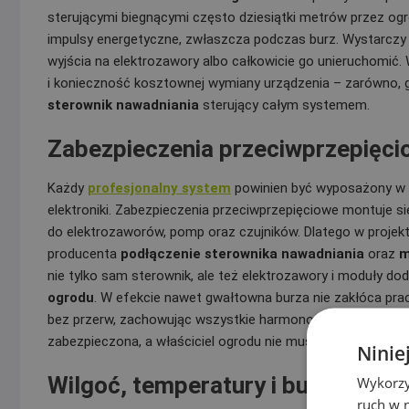
sterującymi biegnącymi często dziesiątki metrów przez ogród.
impulsy energetyczne, zwłaszcza podczas burz. Wystarczy j
wyjścia na elektrozawory albo całkowicie go unieruchomić.
i konieczność kosztownej wymiany urządzenia – zarówno, 
sterownik nawadniania
sterujący całym systemem.
Zabezpieczenia przeciwprzepięciow
Każdy
profesjonalny system
powinien być wyposażony w oc
elektroniki. Zabezpieczenia przeciwprzepięciowe montuje si
do elektrozaworów, pomp oraz czujników. Dlatego w proje
producenta
podłączenie sterownika nawadniania
oraz
m
nie tylko sam sterownik, ale też elektrozawory i moduły d
ogrodu
. W efekcie nawet gwałtowna burza nie zakłóca pra
bez przerw, zachowując wszystkie harmonogramy i ustawion
zabezpieczona, a właściciel ogrodu nie musi obawiać się nie
Ninie
Wilgoć, temperatury i burze – nat
Wykorzy
ruch w n