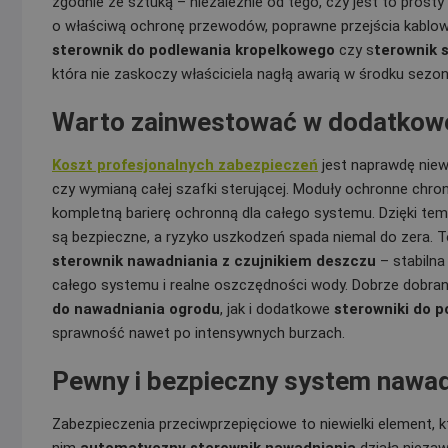
zgodnie ze sztuką – niezależnie od tego, czy jest to prosty
o właściwą ochronę przewodów, poprawne przejścia kablo
sterownik do podlewania kropelkowego
czy s
terownik 
która nie zaskoczy właściciela nagłą awarią w środku sezon
Warto zainwestować w dodatkow
Koszt profesjonalnych zabezpieczeń
jest naprawdę niew
czy wymianą całej szafki sterującej. Moduły ochronne chron
kompletną barierę ochronną dla całego systemu. Dzięki te
są bezpieczne, a ryzyko uszkodzeń spada niemal do zera. To
sterownik nawadniania z czujnikiem deszczu
– stabilna
całego systemu i realne oszczędności wody. Dobrze dobra
do nawadniania ogrodu
, jak i dodatkowe
sterowniki do 
sprawność nawet po intensywnych burzach.
Pewny i bezpieczny system nawadn
Zabezpieczenia przeciwprzepięciowe to niewielki element, k