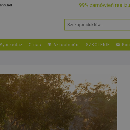
99% zamówień realiz
eno.net
Wyprzedaż
O nas
Aktualności
SZKOLENIE
Kon