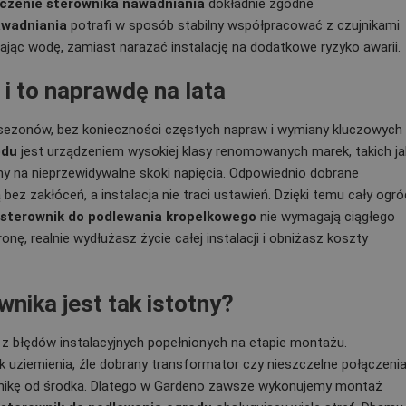
czenie sterownika nawadniania
dokładnie zgodne
awadniania
potrafi w sposób stabilny współpracować z czujnikami
ając wodę, zamiast narażać instalację na dodatkowe ryzyko awarii.
i to naprawdę na lata
e sezonów, bez konieczności częstych napraw i wymiany kluczowych
odu
jest urządzeniem wysokiej klasy renomowanych marek, takich ja
ny na nieprzewidywalne skoki napięcia. Odpowiednio dobrane
bez zakłóceń, a instalacja nie traci ustawień. Dzięki temu cały ogró
sterownik do podlewania kropelkowego
nie wymagają ciągłego
nę, realnie wydłużasz życie całej instalacji i obniżasz koszty
ika jest tak istotny?
e z błędów instalacyjnych popełnionych na etapie montażu.
ak uziemienia, źle dobrany transformator czy nieszczelne połączeni
onikę od środka. Dlatego w Gardeno zawsze wykonujemy montaż