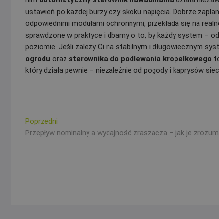
nim
automatyczny sterownik nawadniania
działa niezawo
ustawień po każdej burzy czy skoku napięcia. Dobrze zapl
odpowiednimi modułami ochronnymi, przekłada się na realn
sprawdzone w praktyce i dbamy o to, by każdy system – o
poziomie. Jeśli zależy Ci na stabilnym i długowiecznym sy
ogrodu
oraz
sterownika do podlewania kropelkowego
to
który działa pewnie – niezależnie od pogody i kaprysów sieci
Nawigacja
Poprzedni
Poprzedni
wpis:
Przepływ nominalny a wydajność zraszacza – jak je zrozumi
wpisu