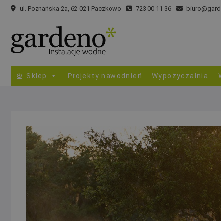
Skip
ul. Poznańska 2a, 62-021 Paczkowo
723 00 11 36
biuro@gard
to
content
Sklep
Projekty nawodnień
Wypożyczalnia