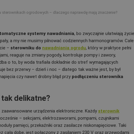
w sterownikach ogrodowych – dlaczego naprawdę mają znaczenie?
tomatyczne systemy nawadniania
, bo zwyczajnie ułatwiają życie
 upały, a my nie musimy pilnować codziennych harmonogramów. Całe
ncie –
sterowniku do
nawadniania ogrodu
, który w praktyce pełni
jami, reaguje na zmiany pogody, kontroluje pompy i zawory,
dba o to, by woda trafiała dokładnie do stref wymagających
cuje bez przerwy – dzień i noc – dlatego tak ważne jest, by był
 napięcia czy nawet drobny błąd przy
podłączeniu sterownika
tak delikatne?
dzo zaawansowane urządzenia elektroniczne. Każdy
sterownik
cześnie – sekcjami, elektrozaworami, pompami, czujnikami
moduły pamięci, przekaźniki oraz zasilacze niskonapięciowe. Taki
ez całą dobę, jest połączony z zasilaniem 230 V oraz przewodami