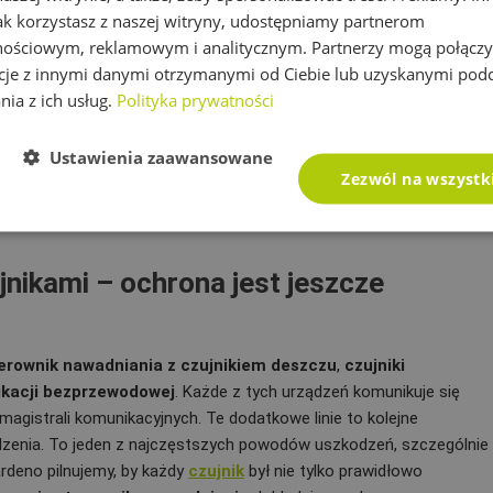
nkach. W studniach zaworowych i skrzynkach montażowych panuje
jak korzystasz z naszej witryny, udostępniamy partnerom
– duże zmiany temperatur między dniem a nocą. Jeśli dodamy
nościowym, reklamowym i analitycznym. Partnerzy mogą połączy
hnią, mamy gotowy przepis na sytuacje, w których impuls
cje z innymi danymi otrzymanymi od Ciebie lub uzyskanymi pod
ch warunkach nawet najlepszy
sterownik podlewania ogrodu
nie jest
nia z ich usług.
Polityka prywatności
iesza korozję styków i złącz, a zmiany temperatur wpływają
ie chroniony system – w którym
sterownik do podlewania
Ustawienia zaawansowane
du
wspierane są przez odpowiednio dobrane zabezpieczenia –
Zezwól na wszystk
rwszej letniej burzy i że ogród będzie regularnie nawadniany
jnikami – ochrona jest jeszcze
erownik nawadniania z czujnikiem deszczu
,
czujniki
kacji bezprzewodowej
. Każde z tych urządzeń komunikuje się
istrali komunikacyjnych. Te dodatkowe linie to kolejne
ądzenia. To jeden z najczęstszych powodów uszkodzeń, szczególnie
ardeno pilnujemy, by każdy
czujnik
był nie tylko prawidłowo