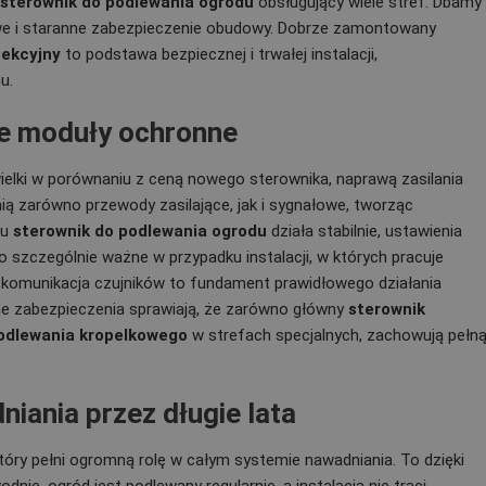
sterownik do podlewania ogrodu
obsługujący wiele stref. Dbamy
we i staranne zabezpieczenie obudowy. Dobrze zamontowany
sekcyjny
to podstawa bezpiecznej i trwałej instalacji,
u.
e moduły ochronne
ielki w porównaniu z ceną nowego sterownika, naprawą zasilania
ią zarówno przewody zasilające, jak i sygnałowe, tworząc
mu
sterownik do podlewania ogrodu
działa stabilnie, ustawienia
 szczególnie ważne w przypadku instalacji, w których pracuje
 komunikacja czujników to fundament prawidłowego działania
ne zabezpieczenia sprawiają, że zarówno główny
sterownik
podlewania kropelkowego
w strefach specjalnych, zachowują pełn
iania przez długie lata
tóry pełni ogromną rolę w całym systemie nawadniania. To dzięki