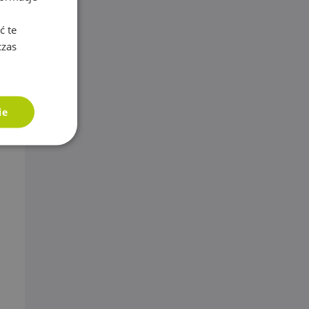
ć te
czas
ie